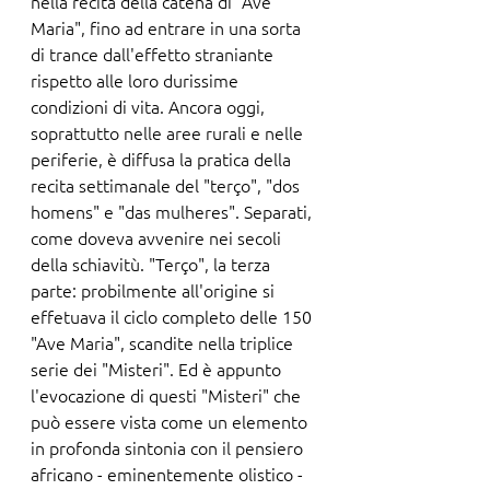
nella recita della catena di "Ave 
Maria", fino ad entrare in una sorta 
di trance dall'effetto straniante 
rispetto alle loro durissime 
condizioni di vita. Ancora oggi, 
soprattutto nelle aree rurali e nelle 
periferie, è diffusa la pratica della 
recita settimanale del "terço", "dos 
homens" e "das mulheres". Separati, 
come doveva avvenire nei secoli 
della schiavitù. "Terço", la terza 
parte: probilmente all'origine si 
effetuava il ciclo completo delle 150 
"Ave Maria", scandite nella triplice 
serie dei "Misteri". Ed è appunto 
l'evocazione di questi "Misteri" che 
può essere vista come un elemento 
in profonda sintonia con il pensiero 
africano - eminentemente olistico - 