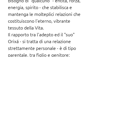
bisogno di "qualcuno" - entità, forza, 
energia, spirito - che stabilisca e 
mantenga le molteplici relazioni che 
costituiscono l'eterno, vibrante 
tessuto della Vita. 
Il rapporto tra l'adepto ed il "suo" 
Orixá - si tratta di una relazione 
strettamente personale - è di tipo 
parentale, tra figlio e genitore: 
"filho, filha  pai, mãe do santo". Così 
Maria - Nossa Senhora: donna e 
"Madre di dio" - incarna 
perfettamente, agli occhi e dal 
punto di vista della cultura religiosa 
e filosofica degli Africani, questa 
relazione: sintesi assoluta di un 
universo in cui umano e divino, 
materiale e spirituale, individuo e 
comunità, vivi e defunti, progenitori 